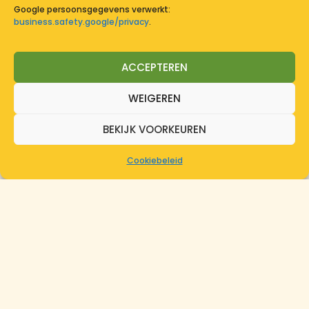
Google persoonsgegevens verwerkt:
business.safety.google/privacy
.
Afsluitingen
ACCEPTEREN
Wij plaatsen afsluitingen die zorgen voor
WEIGEREN
privacy, veiligheid en een nette afwerking van
uw terrein.
BEKIJK VOORKEUREN
MEER INFO
Cookiebeleid