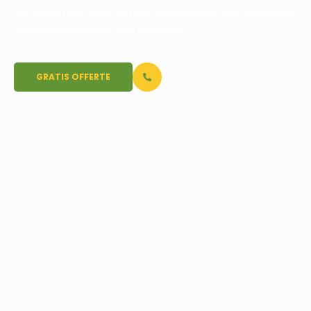
Wij maken van elke tuin een visitekaartje. Met vakkennis,
goeie afspraken en een glimlach.
GRATIS OFFERTE