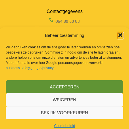
Contactgegevens
054 89 50 88
info@geeromstuinwerken.be
Beheer toestemming
Landries 143, 9420 Aaigem
Wij gebruiken cookies om de site goed te laten werken en om te zien hoe
bezoekers ze gebruiken. Sommige zijn nodig om de site te laten draaien,
andere helpen ons om onze diensten en advertenties beter af te stemmen.
Diensten
Meer informatie over hoe Google persoonsgegevens verwerkt:
business.safety.google/privacy
.
Afsluitingen
Tuinaanleg
ACCEPTEREN
Tuinonderhoud
WEIGEREN
BEKIJK VOORKEUREN
Cookiebeleid
Copyright © Geeroms Tuinen & Afsluitingen