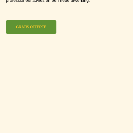
professioneel advies en een nette afwerking.
GRATIS OFFERTE